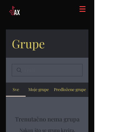
Grupe
Sve
Moje grupe
Predložene grupe
Trenutačno nema grupa
Nakon što se grupa kreira,