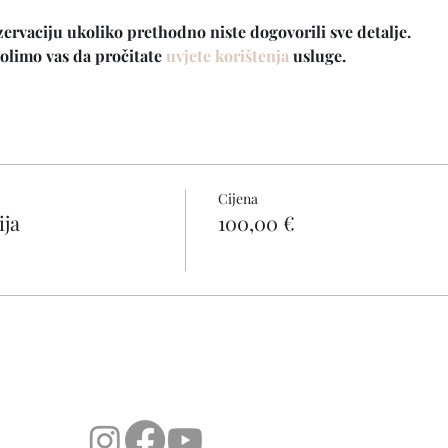
zervaciju ukoliko prethodno niste dogovorili sve detalje.
olimo vas da pročitate 
uvjete korištenja
 usluge.
Cijena
ija
100,00 €