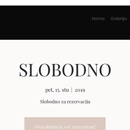
Home
Galerija
SLOBODNO
pet, 15. stu
  |  
2019
Slobodno za rezervaciju
Ovaj datum je već rezerviran!