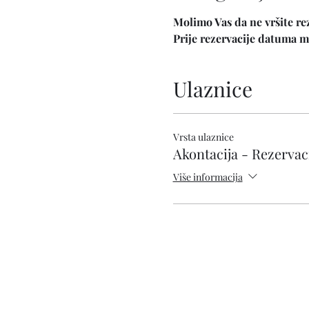
Molimo Vas da ne vršite re
Prije rezervacije datuma m
Ulaznice
Vrsta ulaznice
Akontacija - Rezervac
Više informacija