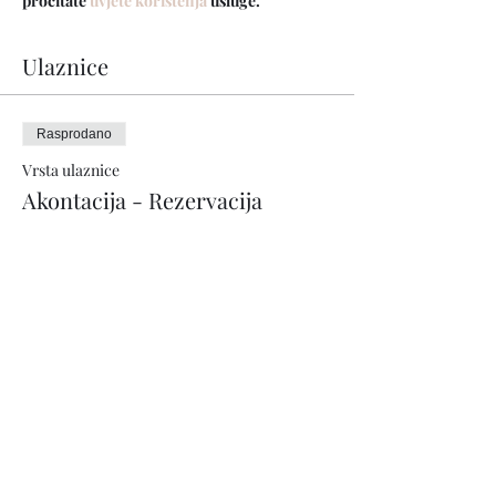
pročitate 
uvjete korištenja
 usluge.
Ulaznice
Rasprodano
Vrsta ulaznice
Akontacija - Rezervacija
Više informacija
Cijena
100,00 €
Ovaj događaj je rasprodan