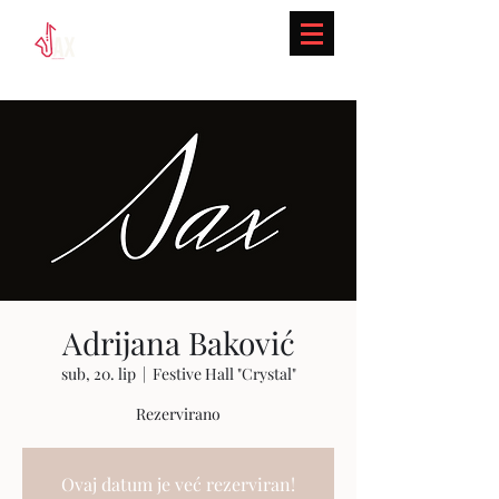
Adrijana Baković
sub, 20. lip
  |  
Festive Hall "Crystal"
Rezervirano
Ovaj datum je već rezerviran!