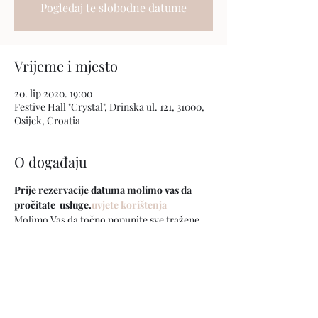
Pogledaj te slobodne datume
Vrijeme i mjesto
20. lip 2020. 19:00
Festive Hall "Crystal", Drinska ul. 121, 31000,
Osijek, Croatia
O događaju
Prije rezervacije datuma molimo vas da 
pročitate 
 usluge.
uvjete korištenja
Molimo Vas da točno popunite sve tražene 
podatke. 